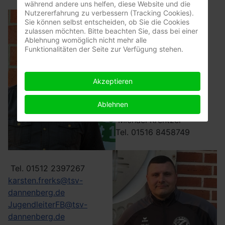
während andere uns helfen, diese Website und die
Nutzererfahrung zu verbessern (Tracking Cookies).
Sie können selbst entscheiden, ob Sie die Cookies
zulassen möchten. Bitte beachten Sie, dass bei einer
Ablehnung womöglich nicht mehr alle
Funktionalitäten der Seite zur Verfügung stehen.
Akzeptieren
Karsten Frerks
Ablehnen
Michael Krentzel
Tel. 01516 8458749
Tel. 01512 2397267
karsten.frerks@tsv-
dannenberg.de
JugendleiterFB@tsv-
dannenberg.de