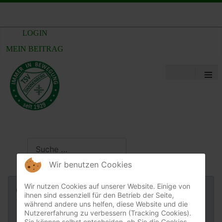
LOGIN
MEIN BEITRAG
≡
Suchen
Wir benutzen Cookies
Wir nutzen Cookies auf unserer Website. Einige von
Information
Es gibt keine Beiträge in dieser Kategorie.
ihnen sind essenziell für den Betrieb der Seite,
Wenn Unterkategorien angezeigt werden, können
während andere uns helfen, diese Website und die
Nutzererfahrung zu verbessern (Tracking Cookies).
diese aber Beiträge enthalten.
Sie können selbst entscheiden, ob Sie die Cookies