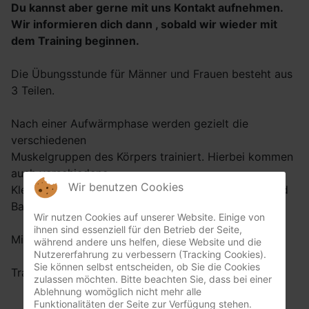
Du kannst aber gerne mit uns Kontakt aufnehmen.
Wir informieren dich dann , sobald wir wieder mit
dem Training beginnen.
Die Übungsstunde für Männer und Frauen besteht aus
3 Teilen.
Nach einer Aufwärmphase werden gezielt die
verschiedenen
Muskelgruppen des Körpers trainiert. Hierbei kommen
auch verschiedene
Wir benutzen Cookies
Kleingeräte wie Hanteln, Therabänder, Pezzibälle und
Balancekissen zum Einsatz.
Wir nutzen Cookies auf unserer Website. Einige von
ihnen sind essenziell für den Betrieb der Seite,
Mit einer Entspannungsphase klingt die Stunde aus.
während andere uns helfen, diese Website und die
Nutzererfahrung zu verbessern (Tracking Cookies).
Sie können selbst entscheiden, ob Sie die Cookies
Trainingszeiten:
zulassen möchten. Bitte beachten Sie, dass bei einer
Ablehnung womöglich nicht mehr alle
Funktionalitäten der Seite zur Verfügung stehen.