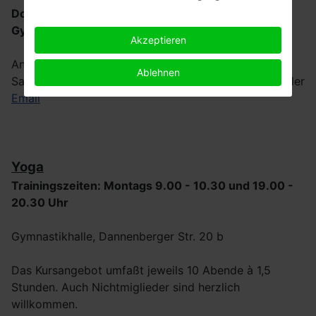
Donnerstags, 19.30 - 20.30 Uhr
Gymnastikraum , Sporthalle Dannenberg
Akzeptieren
Anmeldungen und weitere Infos :
Ablehnen
Saprtenleitung Inge Hahnenfeld, Tel. 04208-3529 oder
Email
Yoga
Trainingszeiten: Montags 9.00 - 10.30 und 19.00 -
20.30 Uhr
Gymnastikhalle, Dannenberger Str. 20 b
Das Kursangebot umfaßt jeweils 10 Abende à 1,5
Stunden. Auch Nichtmiglieder sind herzlich
willkommen.