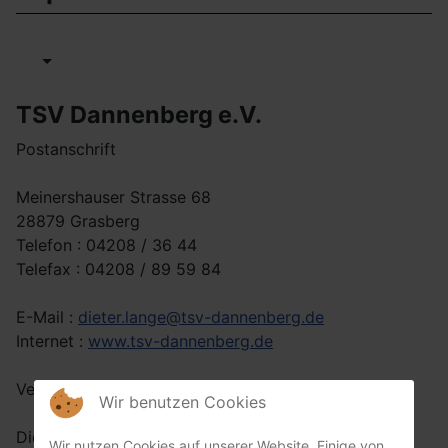
TSV Dannenberg e.V.
Postanschrift
Meinershauser Strasse 68
28879 Grasberg
Telefon : 04208 / 36 44
Telefax : 04208 / 89 59 84
E-Mail :
dieter.lange@tsv-dannenberg.de
Internet :
www.tsv-dannenberg.de
Vertretungsberechtigter Vorstand
Wir benutzen Cookies
Dieter Lange (1.Vorsitzender)
Wir nutzen Cookies auf unserer Website. Einige von