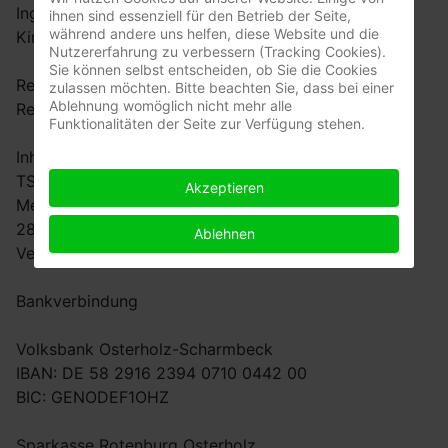
Inge Hahnenfeld (2.Vorsitzende)
ihnen sind essenziell für den Betrieb der Seite,
während andere uns helfen, diese Website und die
Kirsten Stelter (3. Vorsitzende)
Nutzererfahrung zu verbessern (Tracking Cookies).
Sie können selbst entscheiden, ob Sie die Cookies
Registergericht Walsrode
zulassen möchten. Bitte beachten Sie, dass bei einer
Ablehnung womöglich nicht mehr alle
Registernummer VR 160098
Funktionalitäten der Seite zur Verfügung stehen.
Inhaltlich Verantwortlicher gemäß § 5 Absatz 1 TMG:
TSV Dannenberg e.V.
Akzeptieren
Meinershauser Strasse 68
28879 Grasberg
Ablehnen
Vertreten durch den Vorstand (siehe oben)
Bankverbindung
Volksbank Osterholz-Scharmbeck
IBAN: DE 58 2916 2394 0710 0442 00
BIC: GENODEF1OHZ
Sparkasse Rotenburg Osterholz