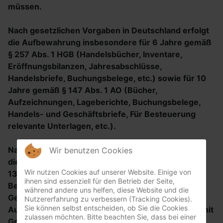
müssen.
Nach gesetzlichen Vorgaben in Deutschland erfolgt
die Aufbewahrung insbesondere für 6 Jahre gemäß
§ 257 Abs. 1 HGB (Handelsbücher, Inventare,
Eröffnungsbilanzen, Jahresabschlüsse,
Handelsbriefe, Buchungsbelege, etc.) sowie für 10
Jahre gemäß § 147 Abs. 1 AO (Bücher,
Aufzeichnungen, Lageberichte, Buchungsbelege,
Handels- und Geschäftsbriefe, Für Besteuerung
relevante Unterlagen, etc.).
Nach gesetzlichen Vorgaben in Österreich erfolgt
Wir benutzen Cookies
die Aufbewahrung insbesondere für 7 J gemäß §
Wir nutzen Cookies auf unserer Website. Einige von
132 Abs. 1 BAO (Buchhaltungsunterlagen,
ihnen sind essenziell für den Betrieb der Seite,
Belege/Rechnungen, Konten, Belege,
während andere uns helfen, diese Website und die
Geschäftspapiere, Aufstellung der Einnahmen und
Nutzererfahrung zu verbessern (Tracking Cookies).
Sie können selbst entscheiden, ob Sie die Cookies
Ausgaben, etc.), für 22 Jahre im Zusammenhang mit
zulassen möchten. Bitte beachten Sie, dass bei einer
Grundstücken und für 10 Jahre bei Unterlagen im